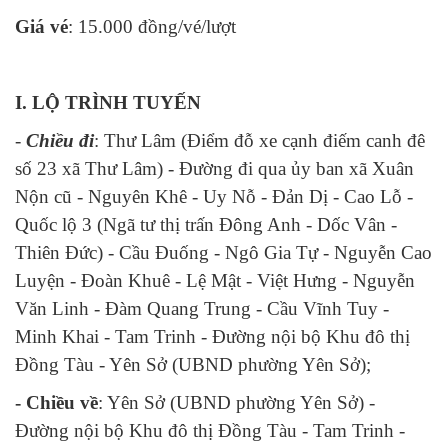
Giá vé
: 15.000 đồng/vé/lượt
I. LỘ TRÌNH TUYẾN
-
Chiều đi
: Thư Lâm (Điểm đỗ xe cạnh điếm canh đê
số 23 xã Thư Lâm) - Đường đi qua ủy ban xã Xuân
Nộn cũ - Nguyên Khê - Uy Nỗ - Đản Dị - Cao Lỗ -
Quốc lộ 3 (Ngã tư thị trấn Đông Anh - Dốc Vân -
Thiên Đức) - Cầu Đuống - Ngô Gia Tự - Nguyễn Cao
Luyện - Đoàn Khuê - Lệ Mật - Việt Hưng - Nguyễn
Văn Linh - Đàm Quang Trung - Cầu Vĩnh Tuy -
Minh Khai - Tam Trinh - Đường nội bộ Khu đô thị
Đồng Tàu - Yên Sở (UBND phường Yên Sở);
- Chiều về
: Yên Sở (UBND phường Yên Sở) -
Đường nội bộ Khu đô thị Đồng Tàu - Tam Trinh -