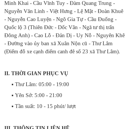
Minh Khai - Cầu Vĩnh Tuy - Đàm Quang Trung -
Nguyễn Văn Linh - Việt Hưng - Lệ Mật - Đoàn Khuê
- Nguyễn Cao Luyện - Ngô Gia Tự - Cầu Đuống -
Quốc lộ 3 (Thiên Đức - Dốc Vân - Ngã tư thị trấn
Đông Anh) - Cao Lỗ - Đản Dị - Uy Nỗ - Nguyên Khê
- Đường vào ủy ban xã Xuân Nộn cũ - Thư Lâm
(Điểm đỗ xe cạnh điếm canh đê số 23 xã Thư Lâm).
II. THỜI GIAN PHỤC VỤ
▪ Thư Lâm: 0
5:00
-
19:00
▪
Yên Sở:
5:00
-
21:00
▪
Tần suất:
10 - 15 phút/ lượt
III. THÔNG TIN LIÊN HỆ