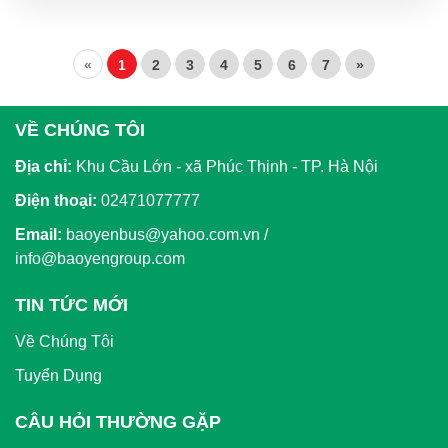
«
1
2
3
4
5
6
7
»
VỀ CHÚNG TÔI
Địa chỉ:
Khu Cầu Lớn - xã Phúc Thịnh - TP. Hà Nội
Điện thoại:
02471077777
Email:
baoyenbus@yahoo.com.vn /
info@baoyengroup.com
TIN TỨC MỚI
Về Chúng Tôi
Tuyển Dụng
CÂU HỎI THƯỜNG GẶP