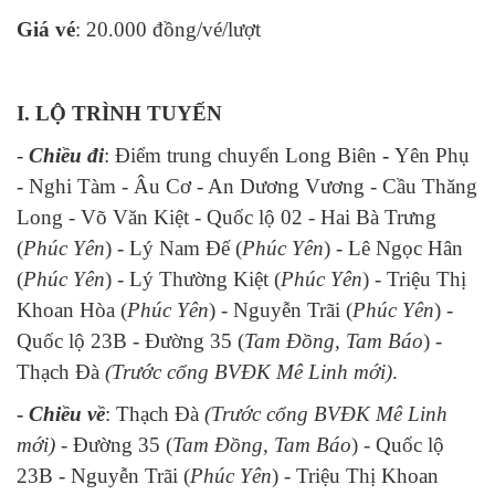
Giá vé
: 20.000 đồng/vé/lượt
I. LỘ TRÌNH TUYẾN
-
Chiều đi
:
Điểm trung chuyển Long Biên
-
Yên Phụ
- Nghi Tàm - Âu Cơ - An Dương Vương - Cầu Thăng
Long - Võ Văn Kiệt - Quốc lộ 02 - Hai Bà Trưng
(
Phúc Yên
) - Lý Nam Đế (
Phúc Yên
) - Lê Ngọc Hân
(
Phúc Yên
) - Lý Thường Kiệt (
Phúc Yên
) - Triệu Thị
Khoan Hòa (
Phúc Yên
) - Nguyễn Trãi (
Phúc Yên
) -
Quốc lộ 23B - Đường 35 (
Tam Đồng, Tam Báo
) -
Thạch Đà
(Trước cổng BVĐK Mê Linh mới)
.
-
Chiều về
:
Thạch Đà
(Trước cổng BVĐK Mê Linh
mới)
- Đường 35 (
Tam Đồng, Tam Báo
) - Quốc lộ
23B - Nguyễn Trãi (
Phúc Yên
) - Triệu Thị Khoan