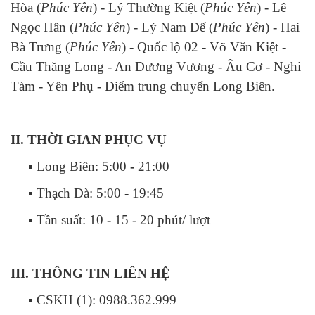
Hòa (
Phúc Yên
) - Lý Thường Kiệt (
Phúc Yên
) - Lê
Ngọc Hân (
Phúc Yên
) - Lý Nam Đế (
Phúc Yên
) - Hai
Bà Trưng (
Phúc Yên
) - Quốc lộ 02 - Võ Văn Kiệt -
Cầu Thăng Long - An Dương Vương - Âu Cơ - Nghi
Tàm - Yên Phụ - Điểm trung chuyển Long Biên.
II. THỜI GIAN PHỤC VỤ
▪ Long Biên:
5:00
-
21:00
▪ Thạch Đà:
5:00
-
19:45
▪ Tần suất:
10
-
15 - 20 phút/ lượt
III. THÔNG TIN LIÊN HỆ
▪ CSKH (1): 0988.362.999