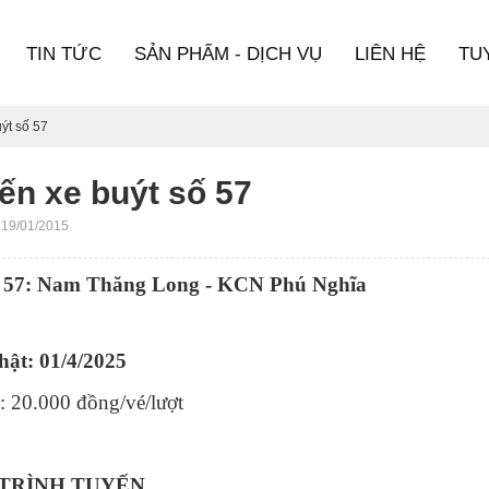
TIN TỨC
SẢN PHẨM - DỊCH VỤ
LIÊN HỆ
TU
ýt số 57
ến xe buýt số 57
 19/01/2015
 57: Nam Thăng Long - KCN Phú Nghĩa
ật: 01/4/2025
: 20.000 đồng/vé/lượt
Ộ TRÌNH TUYẾN