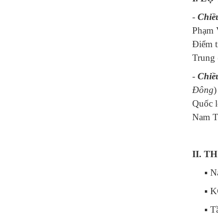
-
Chiều
Phạm V
Điểm t
Trung 
-
Chiề
Đông
)
Quốc l
Nam T
II. T
▪ N
▪ K
▪ T