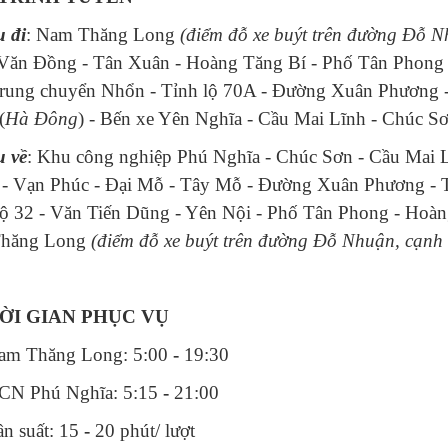
 đi
: Nam Thăng Long
(điểm đỗ xe buýt trên đường Đỗ 
ăn Đồng - Tân Xuân - Hoàng Tăng Bí - Phố Tân Phong -
rung chuyển Nhổn - Tỉnh lộ 70A - Đường Xuân Phương 
(
Hà Đông
) - Bến xe Yên Nghĩa - Cầu Mai Lĩnh - Chúc S
u về
:
Khu công nghiệp Phú Nghĩa - Chúc Sơn - Cầu Mai L
 - Vạn Phúc - Đại Mỗ - Tây Mỗ - Đường Xuân Phương - T
ộ 32 - Văn Tiến Dũng - Yên Nội - Phố Tân Phong - Hoà
hăng Long
(điểm đỗ xe buýt trên đường Đỗ Nhuận, cạnh
HỜI GIAN PHỤC VỤ
am Thăng Long: 5:00
-
19:30
CN Phú Nghĩa: 5:15
-
21:00
ần suất: 15
-
20 phút/ lượt