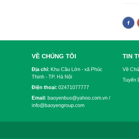
VỀ CHÚNG TÔI
TIN 
Địa chỉ:
Khu Cầu Lớn - xã Phúc
Về Chú
Thịnh - TP. Hà Nội
Tuyển 
Điện thoại:
02471077777
Email:
baoyenbus@yahoo.com.vn /
info@baoyengroup.com