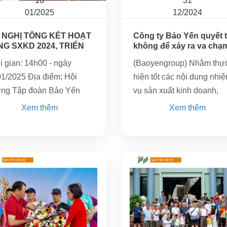
18
31
01/2025
12/2024
 NGHỊ TỔNG KẾT HOẠT
Công ty Bảo Yến quyết 
G SXKD 2024, TRIỂN
không để xảy ra va chạm
I...
i gian: 14h00 - ngày
(Baoyengroup) Nhằm thự
01/2025 Địa điểm: Hội
hiện tốt các nội dung nhi
ờng Tập đoàn Bảo Yến
vụ sản xuất kinh doanh,
phòng TC-HC đề xuất kh
Xem thêm
Xem thêm
hiệu hành động năm 2025
"Nhân viên Bảo Yến thư
tôn...