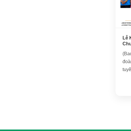
Lễ 
Chu
202
(Ba
đoà
tuy
chuy
sở 
Nam
Nội.