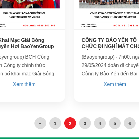
05
11
08/2024
06/2024
Khai Mạc Giải Bóng
CÔNG TY BẢO YẾN TỔ
yền Hơi BaoYenGroup
CHỨC ĐI NGHỈ MÁT CH
4
CÁN BỘ, NHÂN...
oyengroup) BCH Công
(Baoyengroup) - 7h00, ng
n Công ty chính thức
29/05/2024 đoàn di chuyể
ên bố khai mạc Giải Bóng
Công ty Bảo Yến đến Bãi
ền hơi năm 2024 tại trụ
biển Sầm Sơn, Thanh Hó
Xem thêm
Xem thêm
chính: Khu Cầu Lớn, xã
 Hồng, Đông Anh, Hà
«
1
2
3
4
5
6