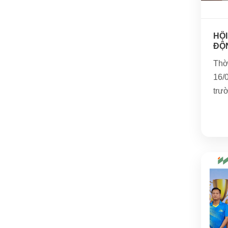
HỘI
ĐỘN
KHA
Thờ
16/
trư