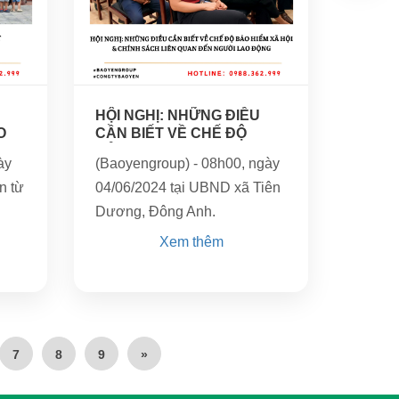
04
06/2024
HỘI NGHỊ: NHỮNG ĐIỀU
O
CẦN BIẾT VỀ CHẾ ĐỘ
BẢO...
ày
(Baoyengroup) - 08h00, ngày
n từ
04/06/2024 tại UBND xã Tiên
Dương, Đông Anh.
a.
Xem thêm
7
8
9
»