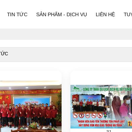
TIN TỨC
SẢN PHẨM - DỊCH VỤ
LIÊN HỆ
TU
TỨC