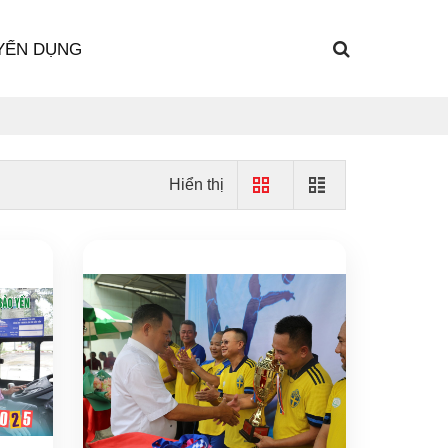
YỂN DỤNG
Hiển thị