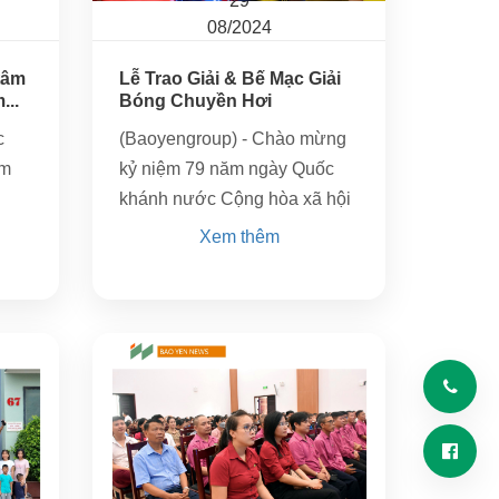
29
08/2024
tâm
Lễ Trao Giải & Bế Mạc Giải
...
Bóng Chuyền Hơi
BaoYenGroup...
c
(Baoyengroup) - Chào mừng
ệm
kỷ niệm 79 năm ngày Quốc
khánh nước Cộng hòa xã hội
ẩu
chủ nghĩa Việt Nam
Xem thêm
:
(02/09/1945 - 02/09/2024) và
ợng
95 năm ngày thành lập Công
đoàn Việt...