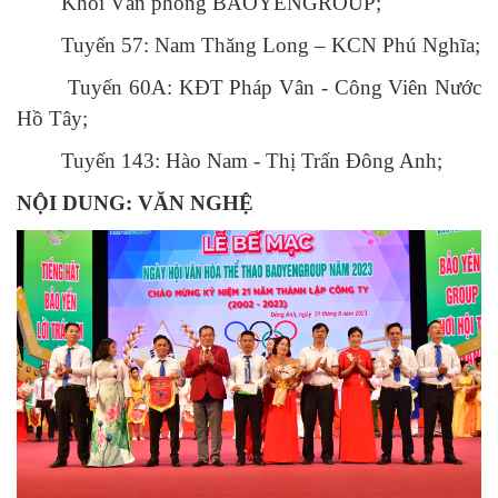
Khối Văn phòng BAOYENGROUP;
Tuyến 57: Nam Thăng Long – KCN Phú Nghĩa;
Tuyến 60A: KĐT Pháp Vân - Công Viên Nước
Hồ Tây;
Tuyến 143: Hào Nam - Thị Trấn Đông Anh;
NỘI DUNG: VĂN NGHỆ