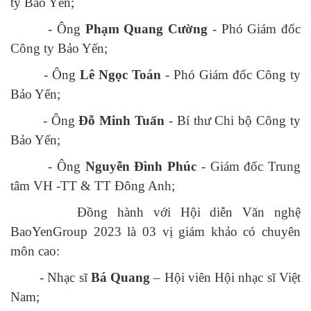
ty Bảo Yến;
- Ông
Phạm Quang Cường
- Phó Giám đốc
Công ty Bảo Yến;
- Ông
Lê Ngọc Toán
- Phó Giám đốc Công ty
Bảo Yến;
- Ông
Đỗ Minh Tuấn
- Bí thư Chi bộ Công ty
Bảo Yến;
- Ông
Nguyễn Đình Phúc
- Giám đốc Trung
tâm VH -TT & TT Đông Anh;
Đồng hành với Hội diễn Văn nghệ
BaoYenGroup 2023 là 03 vị giám khảo có chuyên
môn cao:
- Nhạc sĩ
Bá Quang
– Hội viên Hội nhạc sĩ Việt
Nam;