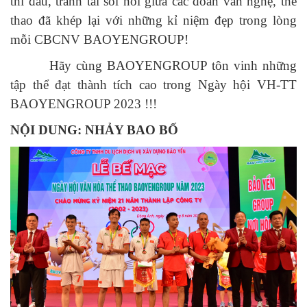
thi đấu, tranh tài sôi nổi giữa các đoàn văn nghệ, thể
thao đã khép lại với những kỉ niệm đẹp trong lòng
mỗi CBCNV BAOYENGROUP!
Hãy cùng BAOYENGROUP tôn vinh những
tập thể đạt thành tích cao trong Ngày hội VH-TT
BAOYENGROUP 2023 !!!
NỘI DUNG: NHẢY BAO BỐ