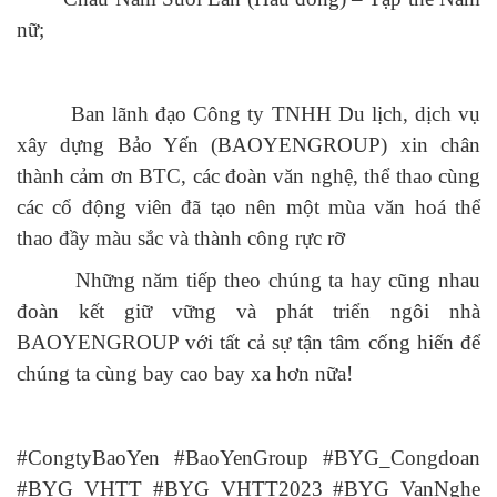
nữ;
Ban lãnh đạo Công ty TNHH Du lịch, dịch vụ
xây dựng Bảo Yến (BAOYENGROUP) xin chân
thành cảm ơn BTC, các đoàn văn nghệ, thể thao cùng
các cổ động viên đã tạo nên một mùa văn hoá thể
thao đầy màu sắc và thành công rực rỡ
Những năm tiếp theo chúng ta hay cũng nhau
đoàn kết giữ vững và phát triển ngôi nhà
BAOYENGROUP với tất cả sự tận tâm cống hiến để
chúng ta cùng bay cao bay xa hơn nữa!
#CongtyBaoYen #BaoYenGroup #BYG_Congdoan
#BYG_VHTT #BYG_VHTT2023 #BYG_VanNghe