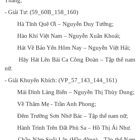
Thắng;
- Giải Tư: (59_60B_158_160)
Hà Tĩnh Quê Ơi – Nguyễn Duy Tưởng;
Hào Khí Việt Nam – Nguyễn Xuân Khoái;
Hát Về Bảo Yến Hôm Nay – Nguyễn Việt Hải;
Hãy Hát Lên Bài Ca Công Đoàn – Tập thể nam
nữ.
- Giải Khuyến Khích: (VP_57_143_144_161)
Mái Đình Làng Biển – Nguyễn Thị Thùy Dung;
Về Thăm Mẹ - Trần Anh Phong;
Đêm Trường Sơn Nhớ Bác – Tập thể nam nữ;
Hành Trình Trên Đất Phù Sa – Hồ Thị Ái Như.
Chầu Năm Suối Lân (Hầu đồng) – Tập thể Nam